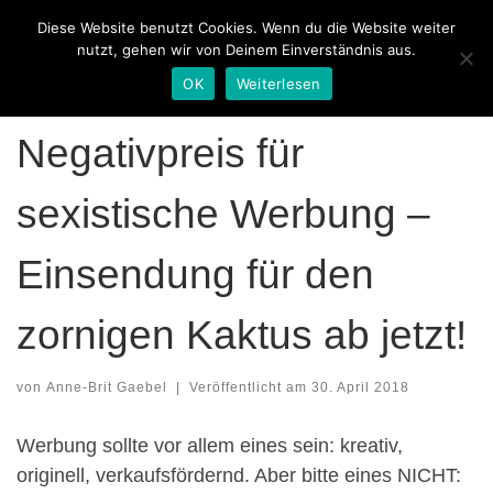
Diese Website benutzt Cookies. Wenn du die Website weiter
Zum Inhalt springen
Search
nutzt, gehen wir von Deinem Einverständnis aus.
Me
OK
Weiterlesen
ALLGEMEIN
Negativpreis für
sexistische Werbung –
Einsendung für den
zornigen Kaktus ab jetzt!
von
Anne-Brit Gaebel
|
Veröffentlicht am
30. April 2018
Werbung sollte vor allem eines sein: kreativ,
originell, verkaufsfördernd. Aber bitte eines NICHT: