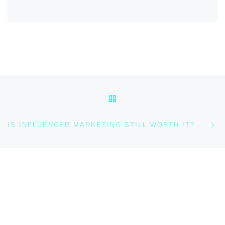
Beitragsnavigation
ZURÜCK ZUR BEITRAGSL
Nä
IS INFLUENCER MARKETING STILL WORTH IT? STRATEGIES FOR 2024