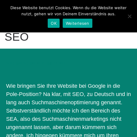
Diese Website benutzt Cookies. Wenn du die Website weiter
Zum Inhalt springen
Search
nutzt, gehen wir von Deinem Einverständnis aus.
Me
OK
Weiterlesen
SEO
SUCHMASCHINENOPTIMIERUNG
Wie bringen Sie Ihre Website bei Google in die
Pole-Position? Na klar, mit SEO, zu Deutsch und in
lang auch Suchmaschinenoptimierung genannt.
Selbstverständlich möchte ich den Bereich des
SEA, also des Suchmaschinenmarketings nicht
ungenannt lassen, aber darum kümmern sich
andere. Ich hingegen kümmere mich um Ihren