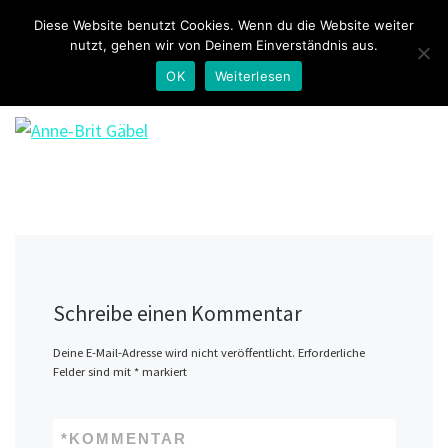
Diese Website benutzt Cookies. Wenn du die Website weiter
Zum Inhalt springen
Search
nutzt, gehen wir von Deinem Einverständnis aus.
Me
OK
Weiterlesen
Schreibe einen Kommentar
Deine E-Mail-Adresse wird nicht veröffentlicht.
Erforderliche
Felder sind mit
*
markiert
*
KOMMENTAR