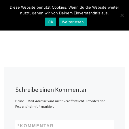
Diese Website benutzt Cookies. Wenn du die Website weiter
Zum Inhalt springen
Search
nutzt, gehen wir von Deinem Einverständnis aus.
Me
OK
Weiterlesen
Schreibe einen Kommentar
Deine E-Mail-Adresse wird nicht veröffentlicht.
Erforderliche
Felder sind mit
*
markiert
*
KOMMENTAR