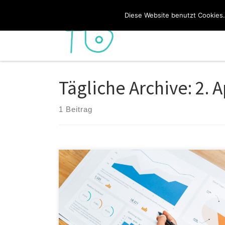
Zum Inhalt springen
Diese Website benutzt Cookies.
Tägliche Archive:
2. A
1 Beitrag
In today’s data-driven world, marketing success hinges
on one crucial element: insights. But where do these
insights come from? Enter the power of marketing
analytics. By transforming raw data into actionable
intelligence, analytics equips marketers to make
informed decisions, optimize campaigns, and