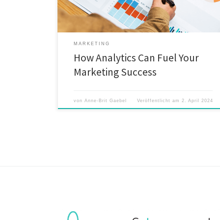
ultimately, achieve marketing goals with laser focus.
Get […]
MARKETING
How Analytics Can Fuel Your
Marketing Success
von
Anne-Brit Gaebel
Veröffentlicht am
2. April 2024