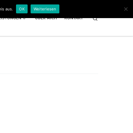
is aus.
OK
Weiterlesen
Search
EISTUNGEN
ÜBER MICH
KONTAKT